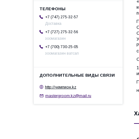
«
к
п
+7 (747) 275-32-57
П
Доставка
С
+7 (727) 275-32-56
С
зоомагазин
У
Р
+7 (700) 730-25-05
с
зоомагазин ватсап
С
1
и
П
http://чемпион.kz
н
mastergroom.kz@mail.ru
Х