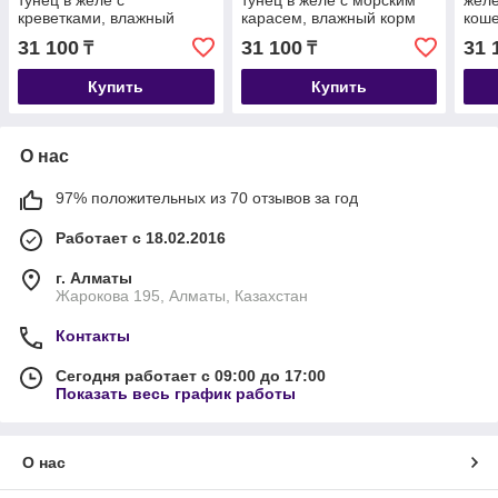
тунец в желе с
тунец в желе с морским
желе
креветками, влажный
карасем, влажный корм
коше
корм для кошек, уп.24*80
для кошек, уп.24*80 гр.
31 100
31 100
31 
₸
₸
гр.
Купить
Купить
О нас
97% положительных из 70 отзывов за год
Работает с 18.02.2016
г. Алматы
Жарокова 195, Алматы, Казахстан
Контакты
Сегодня работает с 09:00 до 17:00
Показать весь график работы
О нас