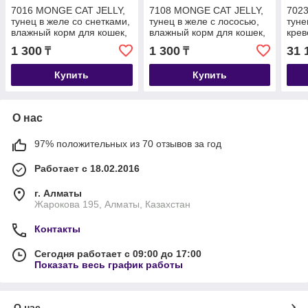
7016 MONGE CAT JELLY,
7108 MONGE CAT JELLY,
702
тунец в желе со снетками,
тунец в желе с лососью,
туне
влажный корм для кошек,
влажный корм для кошек,
крев
баночка 80 гр.
баночка 80 гр.
корм
1 300
1 300
31 
₸
₸
гр.
Купить
Купить
О нас
97% положительных из 70 отзывов за год
Работает с 18.02.2016
г. Алматы
Жарокова 195, Алматы, Казахстан
Контакты
Сегодня работает с 09:00 до 17:00
Показать весь график работы
О нас