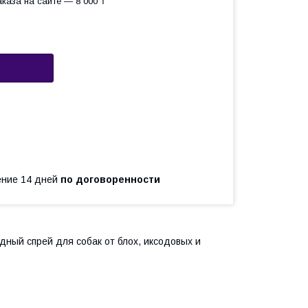
каза на сайте — 8 000 ₸
чение 14 дней
по договоренности
ный спрей для собак от блох, иксодовых и