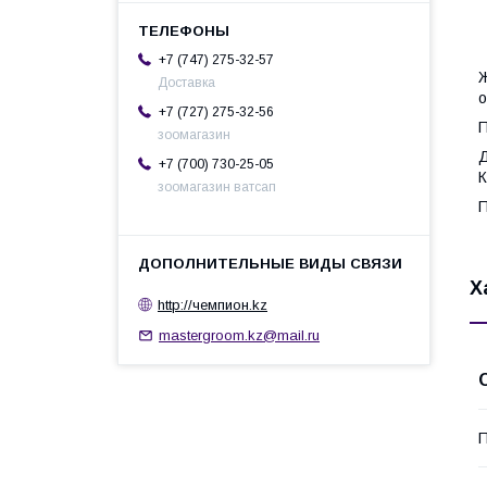
+7 (747) 275-32-57
Ж
Доставка
о
+7 (727) 275-32-56
П
зоомагазин
Д
+7 (700) 730-25-05
К
зоомагазин ватсап
П
Х
http://чемпион.kz
mastergroom.kz@mail.ru
П