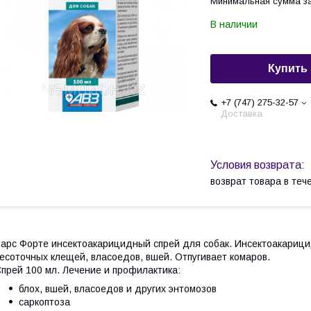
Минимальная сумма за
В наличии
Купить
+7 (747) 275-32-57
Доставка
возврат товара в те
арс Форте инсектоакарицидный спрей для собак. Инсектоакарицид
есоточных клещей, власоедов, вшей. Отпугивает комаров.
прей 100 мл. Лечение и профилактика:
блох, вшей, власоедов и других энтомозов
саркоптоза