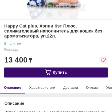
Happy Cat plus, Хэппи Кэт Плюс,
силикагелевый наполнитель для кошек без
ароматизатора, уп.22л.
В наличии
Розница
13 400
₸
Купить
Описание
Характеристики
Доставка
Оплата
Усл
Описание
Наполнители для кошачьего туалета премиум класса из