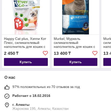
Happy Cat plus, Хэппи Кэт
Murkel, Муркель
Murk
Плюс, силикагелевый
силикагелевый
сили
наполнитель для кошек с
наполнитель для кошек с
напо
ароматом клубники,
ароматом скошенной
без 
2 450
13 400
13 
₸
₸
уп.3,8л.
травы, уп. 22л (10кг)
22л 
Купить
Купить
О нас
97% положительных из 70 отзывов за год
Работает с 18.02.2016
г. Алматы
Жарокова 195, Алматы, Казахстан