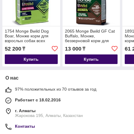
1754 Monge Bwild Dog
2065 Monge Bwild GF Cat
1891
Boar, Монже корм для
Buffalo, Монже,
Монж
взрослых собак всех
беззерновой корм для
корм
пород с мясом кабана,
взрослых кошек с мясом
поро
52 200
13 000
61 
₸
₸
низкозерновой, уп.12кг.
буйвола, уп. 1,5кг.
уп.12
Купить
Купить
О нас
97% положительных из 70 отзывов за год
Работает с 18.02.2016
г. Алматы
Жарокова 195, Алматы, Казахстан
Контакты