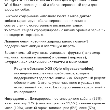
Wild Boar
- полноценный и сбалансированный корм для
взрослых собак.
Высокое содержание животного белка в
мясе дикого
кабана
гарантирует сбалансированное питание в
соответствии с естественным инстинктом ваших
животных. Рецепт сформулирован с низким уровнем зерна * и
не содержит картофеля.
Льняное семя, источник жирных кислот омега-3
,
поддерживает мягкую и блестящую шерсть.
Восхитительный вкус также усиливают
фрукты (например,
черника, клюква и малина) и овощи (морковь),
натуральные источники клетчатки и минералов.
Рецепт обогащен XOS (Xylo-oligosaccharides)
,
последним поколением пребиотиков, которые
поддерживают здоровье кишечника. Конкретный рецепт
обеспечивает благополучие животного и уважает его
естественный инстинкт. Без искусственных красителей и
консервантов.
Ингредиенты:
Дегидрированное мясо дикого кабана (38%),
животный жир 17% (сало очищено на 99,5%), свежее куриное
мясо (10%), желтый горох, тапиока, рис (5%), овес (5%),