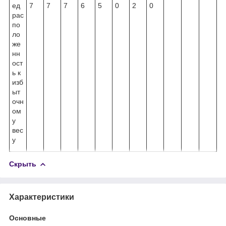
ед
7
7
7
6
5
0
2
0
рас
по
ло
же
нн
ост
ь к
изб
ыт
очн
ом
у
вес
у
Скрыть
Характеристики
Основные