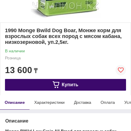
1990 Monge Bwild Dog Boar, Монже корм для
взрослых собак всех пород с мясом кабана,
низкозерновой, уп.2,5кг.
В наличии
Розница
13 600
₸
Купить
Описание
Характеристики
Доставка
Оплата
Усл
Описание
Monge BWild Low Grain All Breed для взрослых собак