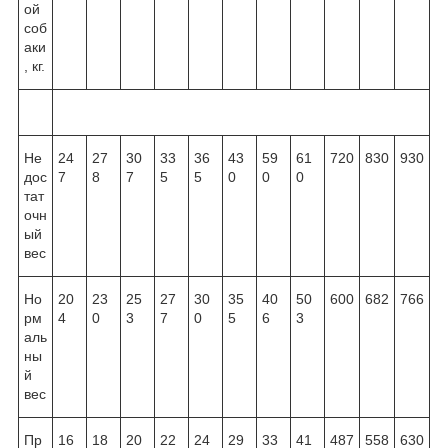
ой
соб
аки
, кг.
Не
24
27
30
33
36
43
59
61
720
830
930
дос
7
8
7
5
5
0
0
0
тат
очн
ый
вес
Но
20
23
25
27
30
35
40
50
600
682
766
рм
4
0
3
7
0
5
6
3
аль
ны
й
вес
Пр
16
18
20
22
24
29
33
41
487
558
630