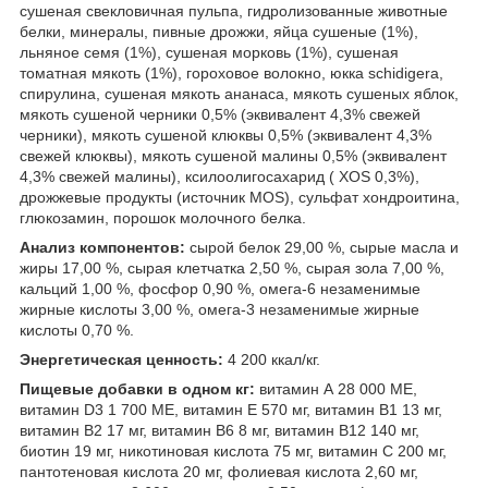
сушеная свекловичная пульпа, гидролизованные животные
белки, минералы, пивные дрожжи, яйца сушеные (1%),
льняное семя (1%), сушеная морковь (1%), сушеная
томатная мякоть (1%), гороховое волокно, юкка schidigera,
спирулина, сушеная мякоть ананаса, мякоть сушеных яблок,
мякоть сушеной черники 0,5% (эквивалент 4,3% свежей
черники), мякоть сушеной клюквы 0,5% (эквивалент 4,3%
свежей клюквы), мякоть сушеной малины 0,5% (эквивалент
4,3% свежей малины), ксилоолигосахарид ( XOS 0,3%),
дрожжевые продукты (источник MOS), сульфат хондроитина,
глюкозамин, порошок молочного белка.
Анализ компонентов:
сырой белок 29,00 %, сырые масла и
жиры 17,00 %, сырая клетчатка 2,50 %, сырая зола 7,00 %,
кальций 1,00 %, фосфор 0,90 %, омега-6 незаменимые
жирные кислоты 3,00 %, омега-3 незаменимые жирные
кислоты 0,70 %.
Энергетическая ценность:
4 200 ккал/кг.
Пищевые добавки в одном кг:
витамин А 28 000 МЕ,
витамин D3 1 700 МЕ, витамин Е 570 мг, витамин B1 13 мг,
витамин B2 17 мг, витамин В6 8 мг, витамин B12 140 мг,
биотин 19 мг, никотиновая кислота 75 мг, витамин C 200 мг,
пантотеновая кислота 20 мг, фолиевая кислота 2,60 мг,