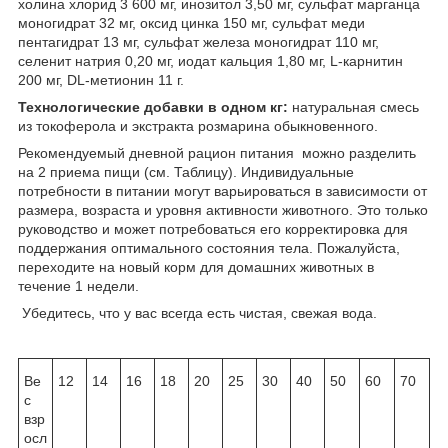
холина хлорид 3 600 мг, инозитол 3,50 мг, сульфат марганца
моногидрат 32 мг, оксид цинка 150 мг, сульфат меди
пентагидрат 13 мг, сульфат железа моногидрат 110 мг,
селенит натрия 0,20 мг, иодат кальция 1,80 мг, L-карнитин
200 мг, DL-метионин 11 г.
Технологические добавки в одном кг:
натуральная смесь
из токоферола и экстракта розмарина обыкновенного.
Рекомендуемый дневной рацион питания можно разделить
на 2 приема пищи (см. Таблицу). Индивидуальные
потребности в питании могут варьироваться в зависимости от
размера, возраста и уровня активности животного. Это только
руководство и может потребоваться его корректировка для
поддержания оптимального состояния тела. Пожалуйста,
переходите на новый корм для домашних животных в
течение 1 недели.
Убедитесь, что у вас всегда есть чистая, свежая вода.
Ве
12
14
16
18
20
25
30
40
50
60
70
с
взр
осл