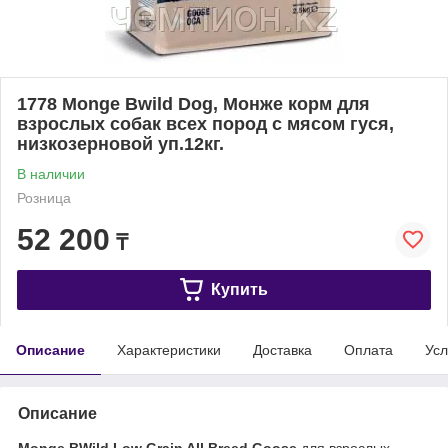
1778 Monge Bwild Dog, Монже корм для
взрослых собак всех пород с мясом гуся,
низкозерновой уп.12кг.
В наличии
Розница
52 200
₸
Купить
Описание
Характеристики
Доставка
Оплата
Усл
Описание
Monge BWild Low Grain All Breed Goose
для взрослых