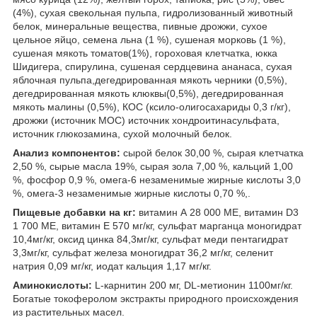
(4%), сухая свекольная пульпа, гидролизованный животный
белок, минеральные вещества, пивные дрожжи, сухое
цельное яйцо, семена льна (1 %), сушеная морковь (1 %),
сушеная мякоть томатов(1%), гороховая клетчатка, юкка
Шидигера, спирулина, сушеная сердцевина ананаса, сухая
яблочная пульпа,дегедрированная мякоть черники (0,5%),
дегедрированная мякоть клюквы(0,5%), дегедрированная
мякоть малины (0,5%), КОС (ксило-олигосахариды 0,3 г/кг),
дрожжи (источник МОС) источник хондроитинасульфата,
источник глюкозамина, сухой молочный белок.
Анализ компонентов:
сырой белок 30,00 %, сырая клетчатка
2,50 %, сырые масла 19%, сырая зола 7,00 %, кальций 1,00
%, фосфор 0,9 %, омега-6 незаменимые жирные кислоты 3,0
%, омега-3 незаменимые жирные кислоты 0,70 %,.
Пищевые добавки на кг:
витамин А 28 000 МЕ, витамин D3
1 700 МЕ, витамин Е 570 мг/кг, сульфат марганца моногидрат
10,4мг/кг, оксид цинка 84,3мг/кг, сульфат меди пентагидрат
3,3мг/кг, сульфат железа моногидрат 36,2 мг/кг, селенит
натрия 0,09 мг/кг, иодат кальция 1,17 мг/кг.
Аминокислоты:
L-карнитин 200 мг, DL-метионин 1100мг/кг.
Богатые токоферолом экстракты природного происхождения
из растительных масел.