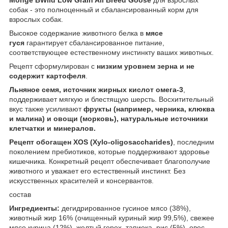
собак - это полноценный и сбалансированный корм для
взрослых собак.
Высокое содержание животного белка в
мясе
гуся
гарантирует сбалансированное питание,
соответствующее естественному инстинкту ваших животных.
Рецепт сформулирован с
низким уровнем зерна и не
содержит картофеля
.
Льняное семя, источник жирных кислот омега-3
,
поддерживает мягкую и блестящую шерсть. Восхитительный
вкус также усиливают
фрукты (например, черника, клюква
и малина) и овощи (морковь), натуральные источники
клетчатки и минералов.
Рецепт обогащен XOS (Xylo-oligosaccharides)
, последним
поколением пребиотиков, которые поддерживают здоровье
кишечника. Конкретный рецепт обеспечивает благополучие
животного и уважает его естественный инстинкт. Без
искусственных красителей и консервантов.
состав
Ингредиенты:
дегидрированное гусиное мясо (38%),
животный жир 16% (очищенный куриный жир 99,5%), свежее
мясо курица (12%), желтый горох, тапиока, рис (5%), овес