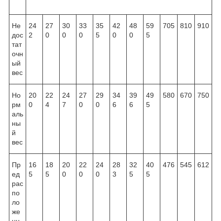
Не
24
27
30
33
35
42
48
59
705
810
910
дос
2
0
0
0
5
0
0
5
тат
очн
ый
вес
Но
20
22
24
27
29
34
39
49
580
670
750
рм
0
4
7
0
0
6
6
5
аль
ны
й
вес
Пр
16
18
20
22
24
28
32
40
476
545
612
ед
5
5
0
0
0
3
5
5
рас
по
ло
же
нн