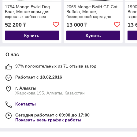
1754 Monge Bwild Dog
2065 Monge Bwild GF Cat
1990
Boar, Монже корм для
Buffalo, Монже,
Boar
взрослых собак всех
беззерновой корм для
взро
пород с мясом кабана,
взрослых кошек с мясом
поро
52 200
13 000
13 
₸
₸
низкозерновой, уп.12кг.
буйвола, уп. 1,5кг.
низк
Купить
Купить
О нас
97% положительных из 71 отзыва за год
Работает с 18.02.2016
г. Алматы
Жарокова 195, Алматы, Казахстан
Контакты
Сегодня работает с 09:00 до 17:00
Показать весь график работы