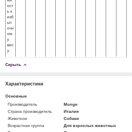
ост
ь к
изб
ыт
очн
ом
у
вес
у
Скрыть
Характеристики
Основные
Производитель
Monge
Страна производитель
Италия
Животное
Собаки
Возрастная группа
Для взрослых животных