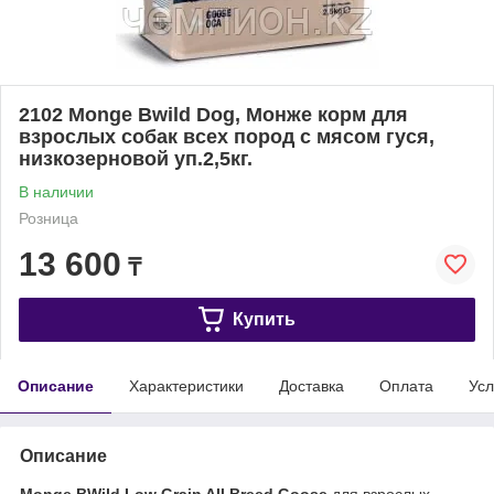
2102 Monge Bwild Dog, Монже корм для
взрослых собак всех пород с мясом гуся,
низкозерновой уп.2,5кг.
В наличии
Розница
13 600
₸
Купить
Описание
Характеристики
Доставка
Оплата
Усл
Описание
Monge BWild Low Grain All Breed Goose
для взрослых