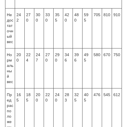
Не
24
27
30
33
35
42
48
59
705
810
910
дос
2
0
0
0
5
0
0
5
тат
очн
ый
вес
Но
20
22
24
27
29
34
39
49
580
670
750
рм
0
4
7
0
0
6
6
5
аль
ны
й
вес
Пр
16
18
20
22
24
28
32
40
476
545
612
ед
5
5
0
0
0
3
5
5
рас
по
ло
же
нн