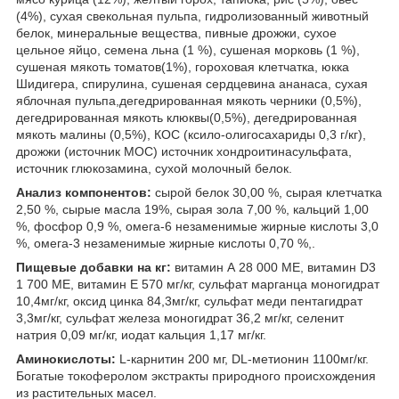
(4%), сухая свекольная пульпа, гидролизованный животный
белок, минеральные вещества, пивные дрожжи, сухое
цельное яйцо, семена льна (1 %), сушеная морковь (1 %),
сушеная мякоть томатов(1%), гороховая клетчатка, юкка
Шидигера, спирулина, сушеная сердцевина ананаса, сухая
яблочная пульпа,дегедрированная мякоть черники (0,5%),
дегедрированная мякоть клюквы(0,5%), дегедрированная
мякоть малины (0,5%), КОС (ксило-олигосахариды 0,3 г/кг),
дрожжи (источник МОС) источник хондроитинасульфата,
источник глюкозамина, сухой молочный белок.
Анализ компонентов:
сырой белок 30,00 %, сырая клетчатка
2,50 %, сырые масла 19%, сырая зола 7,00 %, кальций 1,00
%, фосфор 0,9 %, омега-6 незаменимые жирные кислоты 3,0
%, омега-3 незаменимые жирные кислоты 0,70 %,.
Пищевые добавки на кг:
витамин А 28 000 МЕ, витамин D3
1 700 МЕ, витамин Е 570 мг/кг, сульфат марганца моногидрат
10,4мг/кг, оксид цинка 84,3мг/кг, сульфат меди пентагидрат
3,3мг/кг, сульфат железа моногидрат 36,2 мг/кг, селенит
натрия 0,09 мг/кг, иодат кальция 1,17 мг/кг.
Аминокислоты:
L-карнитин 200 мг, DL-метионин 1100мг/кг.
Богатые токоферолом экстракты природного происхождения
из растительных масел.