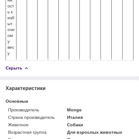
ост
ь к
изб
ыт
очн
ом
у
вес
у
Скрыть
Характеристики
Основные
Производитель
Monge
Страна производитель
Италия
Животное
Собаки
Возрастная группа
Для взрослых животных