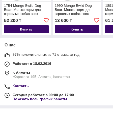
1754 Monge Bwild Dog
1990 Monge Bwild Dog
1891
Boar, Монже корм для
Boar, Монже корм для
Монж
взрослых собак всех
взрослых собак всех
корм
пород с мясом кабана,
пород с мясом кабана,
поро
52 200
13 600
61 
₸
₸
низкозерновой, уп.12кг.
низкозерновой, уп.2,5кг.
уп.12
Купить
Купить
О нас
97% положительных из 71 отзыва за год
Работает с 18.02.2016
г. Алматы
Жарокова 195, Алматы, Казахстан
Контакты
Сегодня работает с 09:00 до 17:00
Показать весь график работы