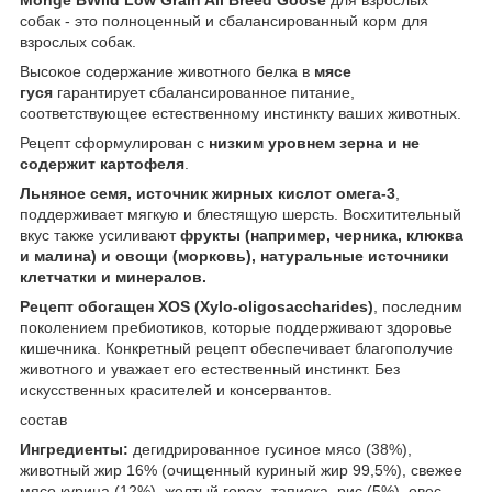
собак - это полноценный и сбалансированный корм для
взрослых собак.
Высокое содержание животного белка в
мясе
гуся
гарантирует сбалансированное питание,
соответствующее естественному инстинкту ваших животных.
Рецепт сформулирован с
низким уровнем зерна и не
содержит картофеля
.
Льняное семя, источник жирных кислот омега-3
,
поддерживает мягкую и блестящую шерсть. Восхитительный
вкус также усиливают
фрукты (например, черника, клюква
и малина) и овощи (морковь), натуральные источники
клетчатки и минералов.
Рецепт обогащен XOS (Xylo-oligosaccharides)
, последним
поколением пребиотиков, которые поддерживают здоровье
кишечника. Конкретный рецепт обеспечивает благополучие
животного и уважает его естественный инстинкт. Без
искусственных красителей и консервантов.
состав
Ингредиенты:
дегидрированное гусиное мясо (38%),
животный жир 16% (очищенный куриный жир 99,5%), свежее
мясо курица (12%), желтый горох, тапиока, рис (5%), овес