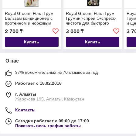
Royal Groom, Роял Грум
Royal Groom, Роял Грум
Roya
Бальзам кондиционер с
Груминг-спрей Экспресс-
Грум
протеином и норковым
чистота для быстрого
и ще
маслом, 200мл
очищения шерсти, 200мл
йорк
2 700
3 000
3 7
₸
₸
200
Купить
Купить
О нас
97% положительных из 70 отзывов за год
Работает с 18.02.2016
г. Алматы
Жарокова 195, Алматы, Казахстан
Контакты
Сегодня работает с 09:00 до 17:00
Показать весь график работы