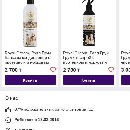
Royal Groom, Роял Грум
Royal Groom, Роял Грум
Roya
Бальзам кондиционер с
Груминг-спрей с
Грум
протеином и норковым
протеином и норковым
чист
маслом, 200мл
маслом, 200мл
очищ
2 700
2 700
3 0
₸
₸
Купить
Купить
О нас
97% положительных из 70 отзывов за год
Работает с 18.02.2016