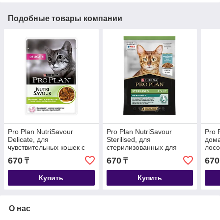
Подобные товары компании
Pro Plan NutriSavour
Pro Plan NutriSavour
Pro 
Delicate, для
Sterilised, для
дома
чувствительных кошек с
стерилизованных для
лосо
ягненком в соусе, пауч
кошек с океанической
85гр
670
670
670
₸
₸
85гр.
рыбой в желе, пауч 85гр.
Купить
Купить
О нас