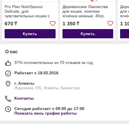
Pro Plan NutriSavour
Деревенские Лакомства
Дере
Delicate, для
для кошек: ломтики
для 
чувствительных кошек с
ягнёнка нежные, 45гр.
ягнё
ягненком в соусе, пауч
670
1 350
1 1
₸
₸
85гр.
Купить
Купить
О нас
97% положительных из 70 отзывов за год
Работает с 18.02.2016
г. Алматы
Жарокова 195, Алматы, Казахстан
Контакты
Сегодня работает с 09:00 до 17:00
Показать весь график работы