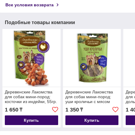
Все условия возврата
Подобные товары компании
Деревенские Лакомства
Деревенские Лакомства
Дере
для собак мини-пород:
для собак мини-пород:
для 
косточки из индейки, 55гр.
уши кроличьи с мясом
доль
ягнёнка, 55гр.
1 650
1 350
1 4
₸
₸
Купить
Купить