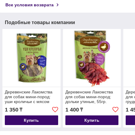
Все условия возврата
Подобные товары компании
Деревенские Лакомства
Деревенские Лакомства
Дере
для собак мини-пород:
для собак мини-пород:
для 
уши кроличьи с мясом
дольки утиные, 55гр.
груд
ягнёнка, 55гр.
1 350
1 400
1 4
₸
₸
Купить
Купить