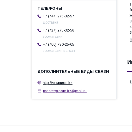
Г
б
ж
+7 (747) 275-32-57
в
Доставка
к
+7 (727) 275-32-56
з
зоомагазин
Э
+7 (700) 730-25-05
зоомагазин ватсап
И
http://чемпион.kz
mastergroom.kz@mail.ru