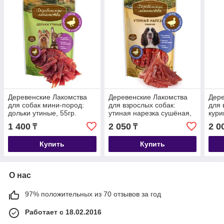
Деревенские Лакомства
Деревенские Лакомства
Дере
для собак мини-пород:
для взрослых собак:
для 
дольки утиные, 55гр.
утиная нарезка сушёная,
кур
90гр.
нежн
1 400
2 050
2 0
₸
₸
Купить
Купить
О нас
97% положительных из 70 отзывов за год
Работает с 18.02.2016