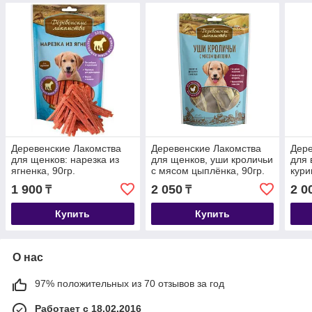
Деревенские Лакомства
Деревенские Лакомства
Дере
для щенков: нарезка из
для щенков, уши кроличьи
для 
ягненка, 90гр.
с мясом цыплёнка, 90гр.
кур
нежн
1 900
2 050
2 0
₸
₸
Купить
Купить
О нас
97% положительных из 70 отзывов за год
Работает с 18.02.2016