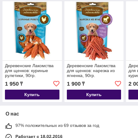
Деревенские Лакомства
Деревенские Лакомства
Дере
для щенков: куриные
для щенков: нарезка из
для 
рулетики, 90гр.
ягненка, 90гр.
кур
нежн
1 950
1 900
2 0
₸
₸
Купить
Купить
О нас
97% положительных из 69 отзывов за год
Работает с 18.02.2016