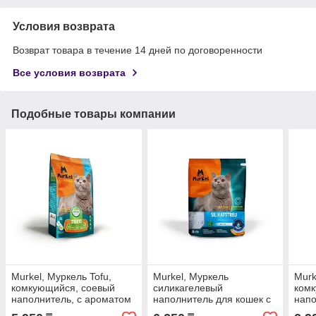
Условия возврата
Возврат товара в течение 14 дней по договоренности
Все условия возврата
Подобные товары компании
Murkel, Муркель Tofu,
Murkel, Муркель
Murk
комкующийся, соевый
силикагелевый
ком
наполнитель, с ароматом
наполнитель для кошек с
напо
молока, уп.12л
ароматом алоэ вера, уп.
кофе