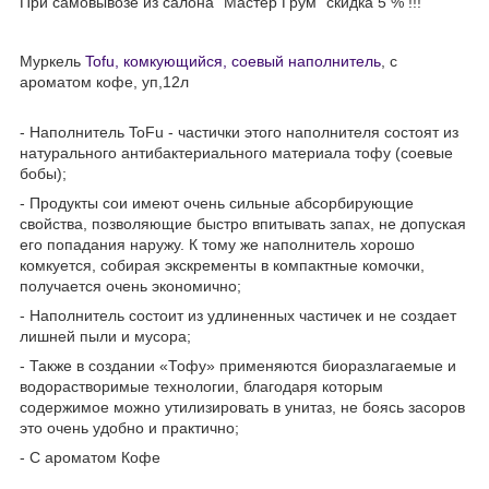
При самовывозе из салона "Мастер Грум" скидка 5 % !!!
Муркель
Tofu, комкующийся, соевый наполнитель
, с
ароматом кофе, уп,12л
- Наполнитель ToFu - частички этого наполнителя состоят из
натурального антибактериального материала тофу (соевые
бобы);
- Продукты сои имеют очень сильные абсорбирующие
свойства, позволяющие быстро впитывать запах, не допуская
его попадания наружу. К тому же наполнитель хорошо
комкуется, собирая экскременты в компактные комочки,
получается очень экономично;
- Наполнитель состоит из удлиненных частичек и не создает
лишней пыли и мусора;
- Также в создании «Тофу» применяются биоразлагаемые и
водорастворимые технологии, благодаря которым
содержимое можно утилизировать в унитаз, не боясь засоров
это очень удобно и практично;
- С ароматом Кофе