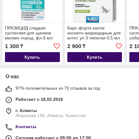
ПРАЗИЦИД сладкая
Барс форте капли
ПРА
суспензия для щенков
инсекто-акарицидные для
сусп
мелких пород, фл.6 мл.
котят, уп 3 пипетки 0,5 мл
соба
1 300
2 900
2 1
₸
₸
Купить
Купить
О нас
97% положительных из 70 отзывов за год
Работает с 18.02.2016
г. Алматы
Жарокова 195, Алматы, Казахстан
Контакты
Сегодня работает с 09:00 до 17:00