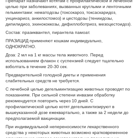
Препарат назначают котятам с профилактической и лечебной
целью при заболеваниях, вызванных круглыми и ленточными
гельминтами: нематодозы (токсокароз, токсаскаридоз,
унцинариоз, анкилостомоз) и цестодозы (тениидозы,
дипилидиоз, эхинококкозы, дифиллоботриоз, мезоцестоидоз).
Состав: празиквантел, пирантела памоат.
ПРАЗИЦИД применяют кошкам индивидуально,
ОДНОКРАТНО.
Доза: 2 мл на 1 кг массы тела животного. Перед
использованием флакон с суспензией следует тщательно
взболтать в течение 20-30 сек.
Предварительной голодной диеты и применения
слабительных средств не требуется.
С лечебной целью дегельминтизацию животных проводят по
показаниям. При сильной степени инвазии обработку
рекомендуется повторить через 10 дней. С
профилактической целью котят дегельминтизируют в
вышеуказанной дозе ежеквартально, а также за 2 недели до
предполагаемой вакцинации.
При индивидуальной непереносимости лекарственного
средства у некоторых животных возможно кратковременное