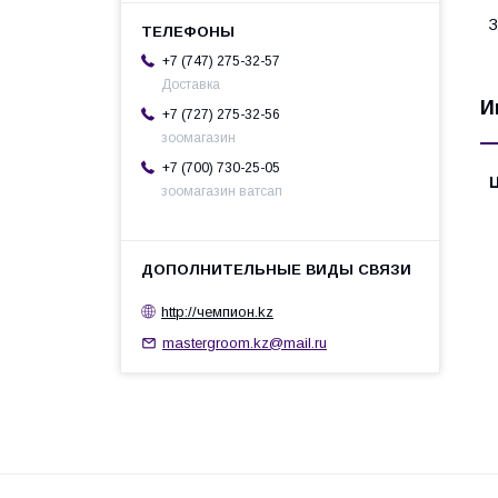
З
+7 (747) 275-32-57
Доставка
И
+7 (727) 275-32-56
зоомагазин
+7 (700) 730-25-05
зоомагазин ватсап
http://чемпион.kz
mastergroom.kz@mail.ru