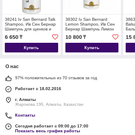
38241 Iv San Bernard Talk
38302 Iv San Bernard
3863
Shampoo, Ив Сен Бернар
Lemon Shampoo, Ив Сен
Bals
Шампунь для щенков и
Бернар Шампунь Лимон
Баль
котят, 500мл.
для короткой шерсти, 1 л.
щенк
6 650
10 800
15 
₸
₸
Купить
Купить
О нас
97% положительных из 70 отзывов за год
Работает с 18.02.2016
г. Алматы
Жарокова 195, Алматы, Казахстан
Контакты
Сегодня работает с 09:00 до 17:00
Показать весь график работы