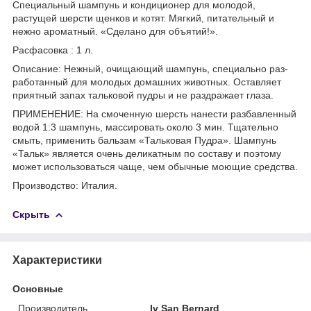
Специальный шампунь и кондиционер для молодой,
растущей шерсти щенков и котят. Мягкий, питательный и
нежно ароматный. «Сделано для объятий!».
Расфасовка : 1 л.
Описание: Неж­ный, очи­ща­ю­щий шам­пунь, спе­ци­аль­но раз­
ра­бо­тан­ный для мо­ло­дых до­маш­них жи­вот­ных. Ос­тав­ля­ет
при­ят­ный за­пах таль­ко­вой пу­д­ры и не раз­дра­жа­ет гла­за.
ПРИМЕНЕНИЕ: На смо­чен­ную шерсть на­не­с­ти разбавленный
водой 1:3 шампунь, массировать около 3 мин. Тща­тель­но
смыть, при­ме­нить баль­зам «Таль­ко­вая Пу­д­ра». Шам­пунь
«Тальк» яв­ля­ет­ся очень де­ли­кат­ным по со­ста­ву и по­это­му
мо­жет ис­поль­зо­вать­ся ча­ще, чем обыч­ные мо­ю­щие сред­ст­ва.
Производство: Италия.
Скрыть
Характеристики
Основные
Производитель
Iv San Bernard