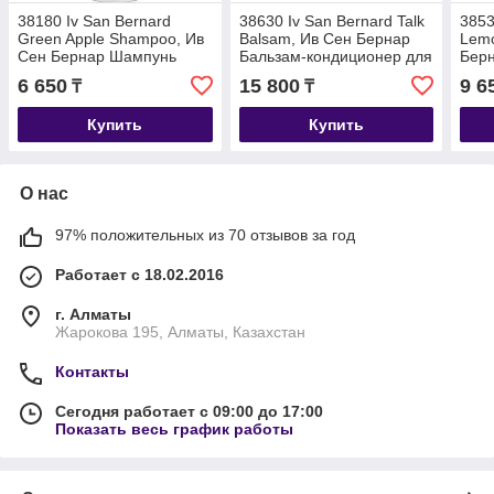
38180 Iv San Bernard
38630 Iv San Bernard Talk
3853
Green Apple Shampoo, Ив
Balsam, Ив Сен Бернар
Lemo
Сен Бернар Шампунь
Бальзам-кондиционер для
Берн
Зелёное яблоко для
щенков и котят, 1 л.
конд
6 650
15 800
9 6
₸
₸
длинной шерсти, 500мл.
коро
Купить
Купить
О нас
97% положительных из 70 отзывов за год
Работает с 18.02.2016
г. Алматы
Жарокова 195, Алматы, Казахстан
Контакты
Сегодня работает с 09:00 до 17:00
Показать весь график работы