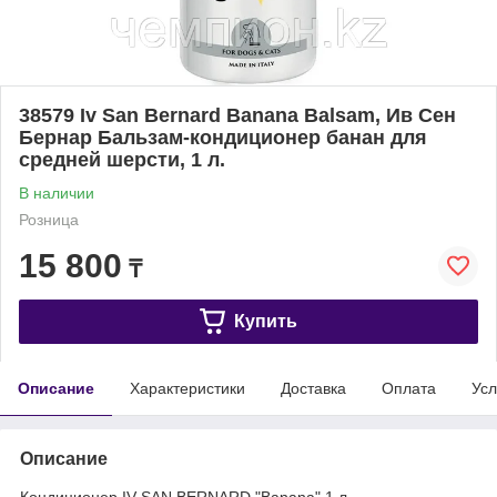
38579 Iv San Bernard Banana Balsam, Ив Сен
Бернар Бальзам-кондиционер банан для
средней шерсти, 1 л.
В наличии
Розница
15 800
₸
Купить
Описание
Характеристики
Доставка
Оплата
Усл
Описание
Кондиционер IV SAN BERNARD "Banana" 1 л