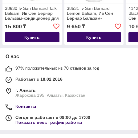
38630 Iv San Bernard Talk
38531 Iv San Bernard
4142
Balsam, Ив Сен Бернар
Lemon Balsam, Ив Сен
Blac
Бальзам-кондиционер для
Бернар Бальзам-
Сен
щенков и котят, 1 л.
кондиционер лимон для
Чёр
15 800
9 650
10 
₸
₸
короткой шерсти, 500мл.
коро
Купить
Купить
О нас
97% положительных из 70 отзывов за год
Работает с 18.02.2016
г. Алматы
Жарокова 195, Алматы, Казахстан
Контакты
Сегодня работает с 09:00 до 17:00
Показать весь график работы