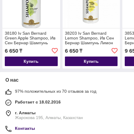
38180 Iv San Bernard
38203 Iv San Bernard
3853
Green Apple Shampoo, Ив
Lemon Shampoo, Ив Сен
Lemo
Сен Бернар Шампунь
Бернар Шампунь Лимон
Берн
Зелёное яблоко для
для короткой шерсти,
конд
6 650
6 650
9 6
₸
₸
длинной шерсти, 500мл.
500мл.
коро
Купить
Купить
О нас
97% положительных из 70 отзывов за год
Работает с 18.02.2016
г. Алматы
Жарокова 195, Алматы, Казахстан
Контакты