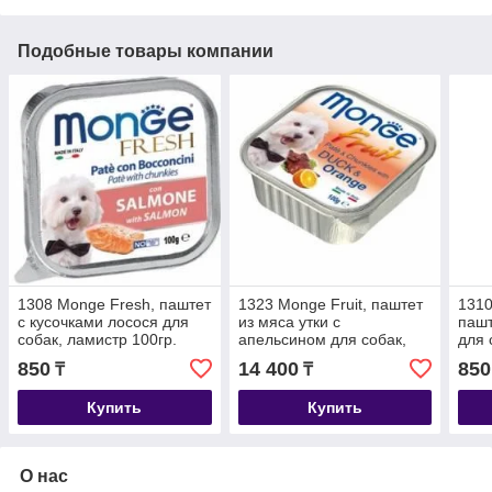
Подобные товары компании
1308 Monge Fresh, паштет
1323 Monge Fruit, паштет
1310
с кусочками лосося для
из мяса утки с
пашт
собак, ламистр 100гр.
апельсином для собак,
для 
уп.16*100гр.
850
14 400
850
₸
₸
Купить
Купить
О нас