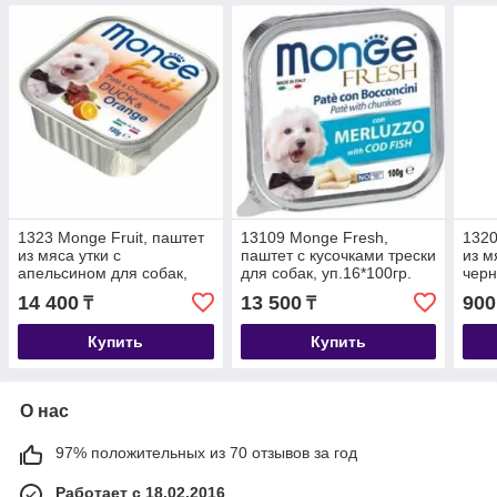
1323 Monge Fruit, паштет
13109 Monge Fresh,
1320
из мяса утки с
паштет с кусочками трески
из м
апельсином для собак,
для собак, уп.16*100гр.
черн
уп.16*100гр.
лами
14 400
13 500
900
₸
₸
Купить
Купить
О нас
97% положительных из 70 отзывов за год
Работает с 18.02.2016