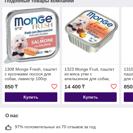
Подобные товары компании
1308 Monge Fresh, паштет
1323 Monge Fruit, паштет
1310
с кусочками лосося для
из мяса утки с
пашт
собак, ламистр 100гр.
апельсином для собак,
для 
уп.16*100гр.
850
14 400
850
₸
₸
Купить
Купить
О нас
97% положительных из 70 отзывов за год