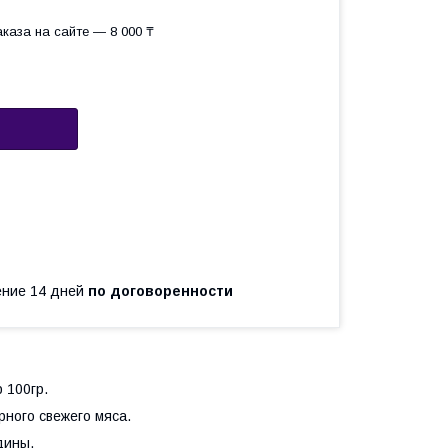
каза на сайте — 8 000 ₸
чение 14 дней
по договоренности
 100гр.
рного свежего мяса.
дины.