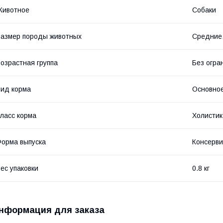
Животное
Собаки
азмер породы животных
Средние,
озрастная группа
Без огра
ид корма
Основное
ласс корма
Холистик
орма выпуска
Консерви
ес упаковки
0.8 кг
нформация для заказа