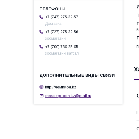
+7 (747) 275-32-57
Г
Доставка
в
+7 (727) 275-32-56
зоомагазин
п
+7 (700) 730-25-05
зоомагазин ватсап
Х
http://чемпион.kz
mastergroom.kz@mail.ru
П
С