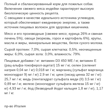
Полный и сбалансированный корм для пожилых собак.
Включение свежего мяса индейки гарантирует высокую
биологическую ценность рецепта.
С овощами в качестве идеального источника углеводов,
который обеспечивает ежедневную энергию, а также
источник пищевых волокон для здоровья кишечника.
Мясо и его производные (свежее мясо; курица 26% и свиная
печень 5%), овощи (морковь, горох и картофель 6%), крупы,
масла и жиры, минеральные вещества, белок сухого молока.
Сырой протеин: 7,0%, сырая клетчатка: 0,5%, неочищенные
жиры: 6,0%, сырая зола: 3,0%, влажность: 79%.
Пищевые добавки / кг: витамин D3 450 МЕ / кг, витамин Е
(рац-альфа-токоферол-ацетат) 15 мг / кг, селен (селенит
натрия 0,04 мг / кг) 0,018 мг / кг, марганец (сульфат марганца
моногидрат 9) мг / кг) 2,9 мг / кг, цинк (оксид цинка 32 мг / кг):
25,7 мг / кг, медь (пентагидрат сульфата меди (II) 3,5 мг / кг)
0,89 мг / кг, железо (моногидрат сульфата железа 15 мг / кг)
кг) 4,93 мг / кг, йод (безводный йодат кальция 1,8 мг / кг), 1,17
мг / кг.
пр-во Италия