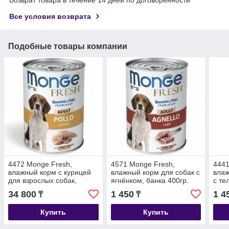
Все условия возврата
Подобные товары компании
4472 Monge Fresh,
4571 Monge Fresh,
4441
влажный корм с курицей
влажный корм для собак с
влаж
для взрослых собак,
ягнёнком, банка 400гр.
с те
уп.24*400гр.
банк
34 800
1 450
1 4
₸
₸
Купить
Купить