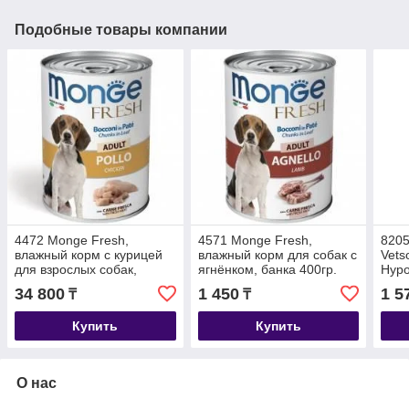
Подобные товары компании
4472 Monge Fresh,
4571 Monge Fresh,
820
влажный корм с курицей
влажный корм для собак с
Vets
для взрослых собак,
ягнёнком, банка 400гр.
Hyp
уп.24*400гр.
корм
34 800
1 450
1 5
₸
₸
алле
400г
Купить
Купить
О нас