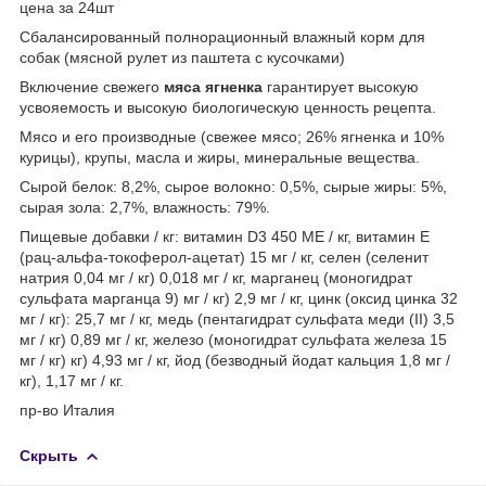
цена за 24шт
Сбалансированный полнорационный влажный корм для
собак (мясной рулет из паштета с кусочками)
Включение свежего
мяса ягненка
гарантирует высокую
усвояемость и высокую биологическую ценность рецепта.
Мясо и его производные (свежее мясо; 26% ягненка и 10%
курицы), крупы, масла и жиры, минеральные вещества.
Сырой белок: 8,2%, сырое волокно: 0,5%, сырые жиры: 5%,
сырая зола: 2,7%, влажность: 79%.
Пищевые добавки / кг: витамин D3 450 МЕ / кг, витамин Е
(рац-альфа-токоферол-ацетат) 15 мг / кг, селен (селенит
натрия 0,04 мг / кг) 0,018 мг / кг, марганец (моногидрат
сульфата марганца 9) мг / кг) 2,9 мг / кг, цинк (оксид цинка 32
мг / кг): 25,7 мг / кг, медь (пентагидрат сульфата меди (II) 3,5
мг / кг) 0,89 мг / кг, железо (моногидрат сульфата железа 15
мг / кг) кг) 4,93 мг / кг, йод (безводный йодат кальция 1,8 мг /
кг), 1,17 мг / кг.
пр-во Италия
Скрыть