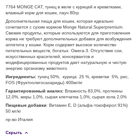
7764 MONGE CAТ, тунец в желе с курицей и креветками,
влажный корм для кошек, пауч 80гр.
Дополнительная пища для кошек, которая идеально
сочетается с сухим кормом Monge Natural Superpremium.
Свежие продукты, которые используются для приготовления
корма не требуют дополнительных добавок для возбуждения
аппетита у кошки. Корм содержит высокое количество
питательных веществ, богатых Омега-3. Отсутствие сои,
искусственных красителей, консервантов и
модифицированных продуктов дает натуральную и чистую
энергию организму животного.
Ингредиенты:
тунец 50%, курица 25 %, креветки 5%, рис,
FOS (Фруктоолигосахариды) 400мг/кг
Гарантированный анализ:
Влажность 83,0%, протеины
12,0%, жиры 1,0%, сырая клетчатка 1,0%, сырая зола 2,0%
Пищевые добавки
: Витамин Е, D (альфа-токоферол 91%)
50 мг/кг
пр-во Италия
Скрыть