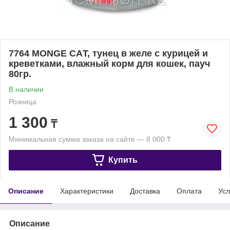
7764 MONGE CAТ, тунец в желе с курицей и
креветками, влажный корм для кошек, пауч
80гр.
В наличии
Розница
1 300
₸
Минимальная сумма заказа на сайте — 8 000 ₸
Купить
Описание
Характеристики
Доставка
Оплата
Усл
Описание