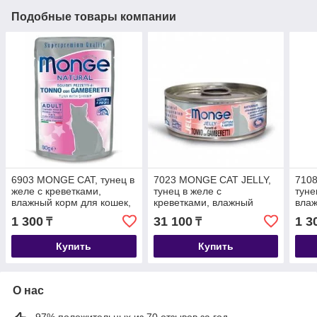
Подобные товары компании
6903 MONGE CAT, тунец в
7023 MONGE CAT JELLY,
710
желе с креветками,
тунец в желе с
туне
влажный корм для кошек,
креветками, влажный
влаж
пауч 80гр.
корм для кошек, уп.24*80
бано
1 300
31 100
1 3
₸
₸
гр.
Купить
Купить
О нас