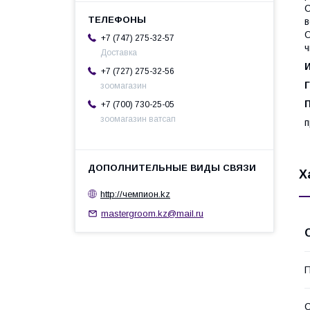
С
в
О
+7 (747) 275-32-57
ч
Доставка
+7 (727) 275-32-56
зоомагазин
+7 (700) 730-25-05
зоомагазин ватсап
п
Х
http://чемпион.kz
mastergroom.kz@mail.ru
П
С