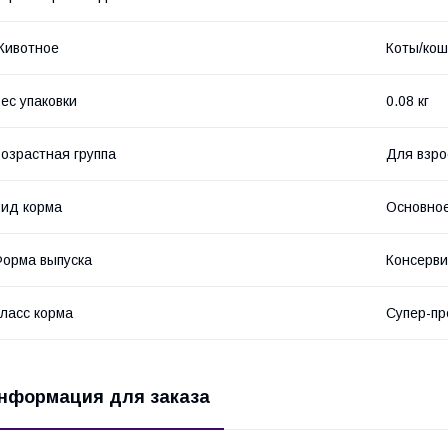
Животное
Коты/кош
ес упаковки
0.08 кг
озрастная группа
Для взро
ид корма
Основное
орма выпуска
Консерви
ласс корма
Супер-п
нформация для заказа