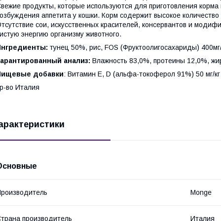
вежие продукты, которые используются для приготовления корма
озбуждения аппетита у кошки. Корм содержит высокое количество
тсутствие сои, искусственных красителей, консервантов и модиф
истую энергию организму животного.
Ингредиенты:
тунец 50%, рис, FOS (Фруктоолигосахариды) 400мг/
Гарантированный анализ:
Влажность 83,0%, протеины 12,0%, жир
Пищевые добавки
: Витамин Е, D (альфа-токоферол 91%) 50 мг/кг
р-во Италия
арактеристики
Основные
роизводитель
Monge
трана производитель
Италия