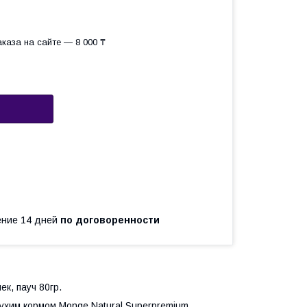
каза на сайте — 8 000 ₸
чение 14 дней
по договоренности
к, пауч 80гр.
ухим кормом Monge Natural Superpremium.