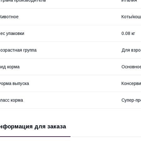
Животное
Коты/кош
ес упаковки
0.08 кг
озрастная группа
Для взро
ид корма
Основное
орма выпуска
Консерви
ласс корма
Супер-п
нформация для заказа