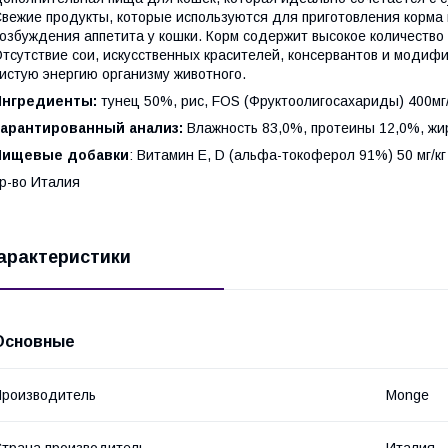
вежие продукты, которые используются для приготовления корма
озбуждения аппетита у кошки. Корм содержит высокое количество
тсутствие сои, искусственных красителей, консервантов и модиф
истую энергию организму животного.
Ингредиенты:
тунец 50%, рис, FOS (Фруктоолигосахариды) 400мг/
Гарантированный анализ:
Влажность 83,0%, протеины 12,0%, жир
Пищевые добавки
: Витамин Е, D (альфа-токоферол 91%) 50 мг/кг
р-во Италия
арактеристики
Основные
роизводитель
Monge
трана производитель
Италия