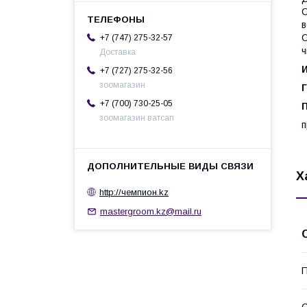
С
в
О
+7 (747) 275-32-57
ч
Доставка
+7 (727) 275-32-56
зоомагазин
+7 (700) 730-25-05
зоомагазин ватсап
п
Х
http://чемпион.kz
mastergroom.kz@mail.ru
П
С