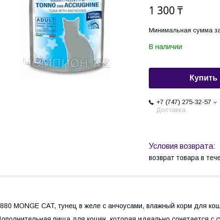
1 300 ₸
Минимальная сумма за
В наличии
Купить
+7 (747) 275-32-57
Доставка
возврат товара в те
880 MONGE CAT, тунец в желе с анчоусами, влажный корм для коше
ополнительная пища для кошек, которая идеально сочетается с с