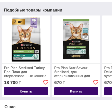
Подобные товары компании
Pro Plan Sterilised Turkey,
Pro Plan NutriSavour
Pro 
Про План для
Sterilised, для
Deli
стерилизованных кошек с
стерилизованных для
чувс
индейкой, уп. 3кг.
кошек с океанической
океа
18 700
670
670
₸
₸
рыбой в желе, пауч 85гр.
соус
Купить
Купить
О нас