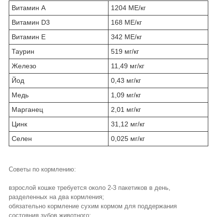
Витамин А
1204 МЕ/кг
Витамин D3
168 МЕ/кг
Витамин Е
342 МЕ/кг
Таурин
519 мг/кг
Железо
11,49 мг/кг
Йод
0,43 мг/кг
Медь
1,09 мг/кг
Марганец
2,01 мг/кг
Цинк
31,12 мг/кг
Селен
0,025 мг/кг
Советы по кормлению:
взрослой кошке требуется около 2-3 пакетиков в день,
разделенных на два кормления;
обязательно кормление сухим кормом для поддержания
состояния зубов животного;