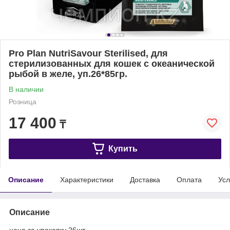
Pro Plan NutriSavour Sterilised, для
стерилизованных для кошек с океанической
рыбой в желе, уп.26*85гр.
В наличии
Розница
17 400
₸
Купить
Описание
Характеристики
Доставка
Оплата
Усл
Описание
цена за упаковку 26шт