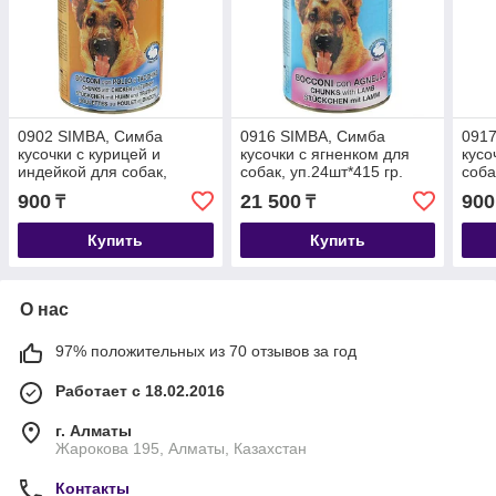
0902 SIMBA, Симба
0916 SIMBA, Симба
091
кусочки с курицей и
кусочки с ягненком для
кусо
индейкой для собак,
собак, уп.24шт*415 гр.
соба
банка 415 гр.
900
21 500
900
₸
₸
Купить
Купить
О нас
97% положительных из 70 отзывов за год
Работает с 18.02.2016
г. Алматы
Жарокова 195, Алматы, Казахстан
Контакты