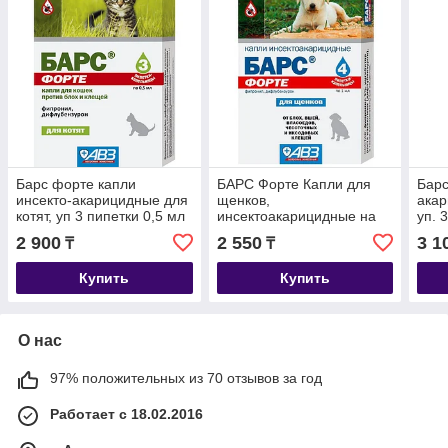
Барс форте капли
БАРС Форте Капли для
Барс
инсекто-акарицидные для
щенков,
акар
котят, уп 3 пипетки 0,5 мл
инсектоакарицидные на
уп. 
холку, уп.4 пипетки по
2 900
2 550
3 1
₸
₸
1мл.
Купить
Купить
О нас
97% положительных из 70 отзывов за год
Работает с 18.02.2016