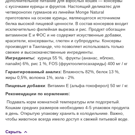
Дополнительное питание для взрослых кошек — консервы
с кусочками курицы и фруктов. Настоящий деликатес для
четвероногих гурманов из линейки Monge Natural
приготовлен на основе курицы, являющегося источником
белка высокой пищевой ценности. В состав консервов входит
исключительно филейная вырезка и рис. Продукт обогащен
витамином Е и ФОС и не содержит искуственные добавки,
красители, консерванты, глютен и субпродукты. Консервы
производят в Таиланде, что позволяет использовать только
свежие и высококачественные ингредиенты.
Ингредиенты:
курица 55 %, фрукты (ананас, яблоко,
папайя) 6%, рис 1 %, FOS (фруктоолигосахариды) 400 мг / кг
Гарантированный анализ:
Влажность 82%, белок 13 %,
жиры 0,5%, волокна 1%, зола - 2%.
Пищевые добавки
: Витамин Е (альфа-токоферол) 50 мг / кг.
Рекомендации по кормлению:
Подавать корм комнатной температуры или подогретый.
Кошкам средних размеров необходимо 4-5 упаковок продукта
в день. Открытую упаковку хранить в холодильнике. Важно,
чтобы животное всегда имело доступ к свежей питьевой воде.
Скрыть