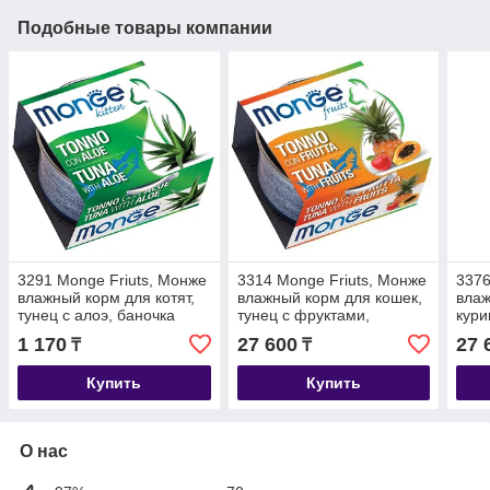
Подобные товары компании
3291 Monge Friuts, Монже
3314 Monge Friuts, Монже
3376
влажный корм для котят,
влажный корм для кошек,
влаж
тунец с алоэ, баночка
тунец с фруктами,
кури
80гр.
уп.24*80гр.
уп.2
1 170
27 600
27 
₸
₸
Купить
Купить
О нас