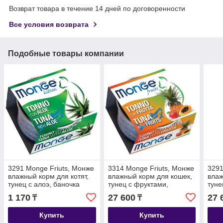
Возврат товара в течение 14 дней по договоренности
Все условия возврата
Подобные товары компании
3291 Monge Friuts, Монже
3314 Monge Friuts, Монже
3291
влажный корм для котят,
влажный корм для кошек,
влаж
тунец с алоэ, баночка
тунец с фруктами,
туне
80гр.
уп.24*80гр.
1 170
27 600
27 
₸
₸
Купить
Купить