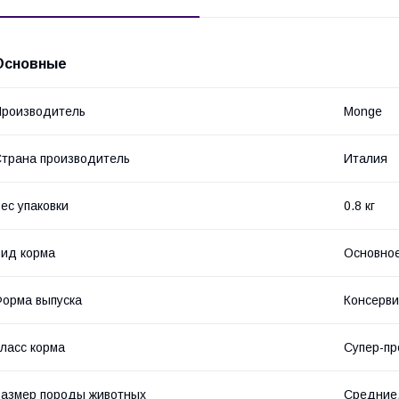
Основные
роизводитель
Monge
трана производитель
Италия
ес упаковки
0.8 кг
ид корма
Основное
орма выпуска
Консерви
ласс корма
Супер-п
азмер породы животных
Средние,