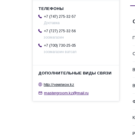
+7 (747) 275-32-57
Доставка
+7 (727) 275-32-56
П
зоомагазин
+7 (700) 730-25-05
зоомагазин ватсап
С
В
http://чемпион.kz
В
mastergroom.kz@mail.ru
Ф
К
Р