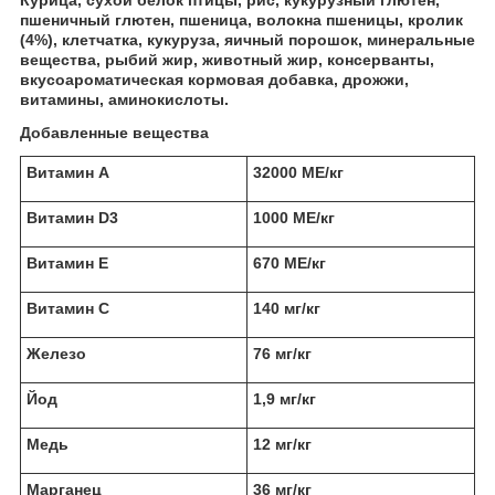
Курица, сухой белок птицы, рис, кукурузный глютен,
пшеничный глютен, пшеница, волокна пшеницы, кролик
(4%), клетчатка, кукуруза, яичный порошок, минеральные
вещества, рыбий жир, животный жир, консерванты,
вкусоароматическая кормовая добавка, дрожжи,
витамины, аминокислоты.
Добавленные вещества
Витамин А
32000 МЕ/кг
Витамин D3
1000 МЕ/кг
Витамин Е
670 МЕ/кг
Витамин С
140 мг/кг
Железо
76 мг/кг
Йод
1,9 мг/кг
Медь
12 мг/кг
Марганец
36 мг/кг