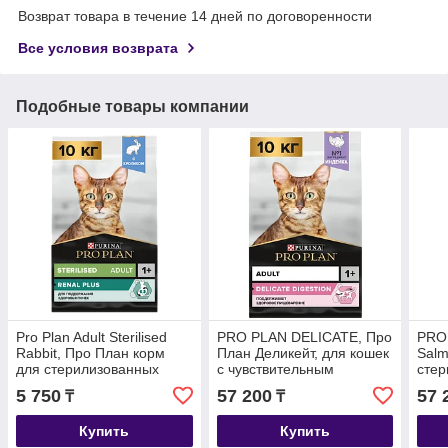
Возврат товара в течение 14 дней по договоренности
Все условия возврата
Подобные товары компании
Pro Plan Adult Sterilised
PRO PLAN DELICATE, Про
PRO
Rabbit, Про План корм
План Деликейт, для кошек
Salm
для стерилизованных
с чувствительным
стер
кошек с кроликом,
пищеварением, уп. 10 кг.
коше
5 750
57 200
57 
₸
₸
весовой 1 кг.
Купить
Купить