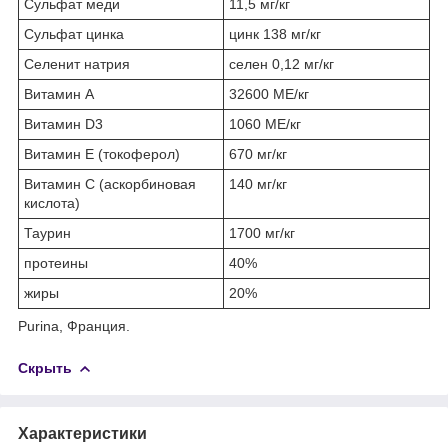
Сульфат меди
11,5 мг/кг
Сульфат цинка
цинк 138 мг/кг
Селенит натрия
селен 0,12 мг/кг
Витамин A
32600 МЕ/кг
Витамин D3
1060 МЕ/кг
Витамин E (токоферол)
670 мг/кг
Витамин C (аскорбиновая
140 мг/кг
кислота)
Таурин
1700 мг/кг
протеины
40%
жиры
20%
Purina, Франция.
Скрыть
Характеристики