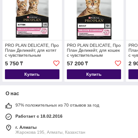
PRO PLAN DELICATE, Про
PRO PLAN DELICATE, Про
PRO
План Деликейт, для котят
План Деликейт, для кошек
План
с чувствительным
с чувствительным
с чу
пищеварением, с
пищеварением, уп. 10 кг.
пищ
5 750
57 200
2 9
₸
₸
индейкой, весовой 1кг
инде
Купить
Купить
О нас
97% положительных из 70 отзывов за год
Работает с 18.02.2016
г. Алматы
Жарокова 195, Алматы, Казахстан