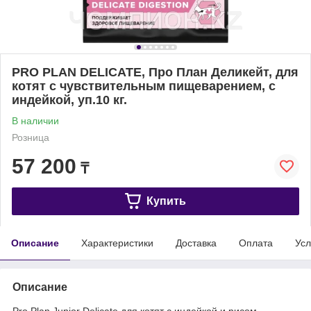
PRO PLAN DELICATE, Про План Деликейт, для
котят с чувствительным пищеварением, с
индейкой, уп.10 кг.
В наличии
Розница
57 200
₸
Купить
Описание
Характеристики
Доставка
Оплата
Усл
Описание
Pro Plan Junior Delicate для котят с индейкой и рисом.