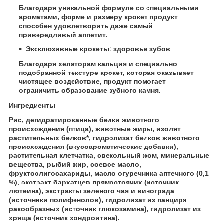
Благодаря уникальной формуле со специальными
ароматами, форме и размеру крокет продукт
способен удовлетворить даже самый
привередливый аппетит.
Эксклюзивные крокеты: здоровье зубов
Благодаря хелаторам кальция и специально
подобранной текстуре крокет, которая оказывает
чистящее воздействие, продукт помогает
ограничить образование зубного камня.
Ингредиенты
Рис, дегидратированные белки животного
происхождения (птица), животные жиры, изолят
растительных белков*, гидролизат белков животного
происхождения (вкусоароматические добавки),
растительная клетчатка, свекольный жом, минеральные
вещества, рыбий жир, соевое масло,
фруктоолигосахариды, масло огуречника аптечного (0,1
%), экстракт бархатцев прямостоячих (источник
лютеина), экстракты зеленого чая и винограда
(источники полифенолов), гидролизат из панциря
ракообразных (источник глюкозамина), гидролизат из
хряща (источник хондроитина).