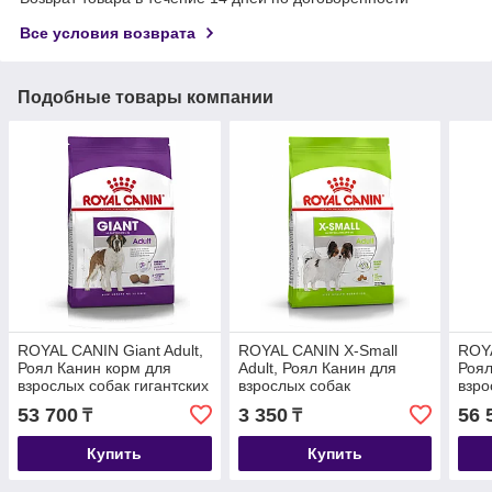
Все условия возврата
Подобные товары компании
ROYAL CANIN Giant Adult,
ROYAL CANIN X-Small
ROYA
Роял Канин корм для
Adult, Роял Канин для
Роял
взрослых собак гигантских
взрослых собак
взро
пород, уп. 15 кг
миниатюрных пород, уп.
поро
53 700
3 350
56 
₸
₸
0,5 кг
Купить
Купить