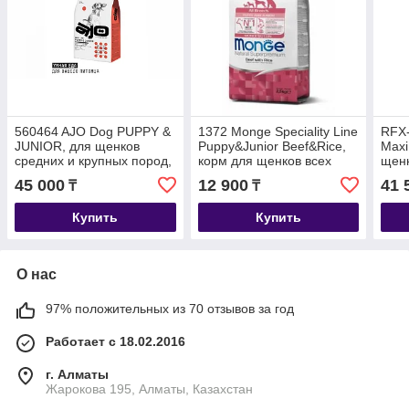
560464 AJO Dog PUPPY &
1372 Monge Speciality Line
RFX-
JUNIOR, для щенков
Puppy&Junior Beef&Rice,
Maxi
средних и крупных пород,
корм для щенков всех
щенк
уп.12 кг
пород с говядиной,
ягнё
45 000
12 900
41 
₸
₸
уп.2,5кг
Купить
Купить
О нас
97% положительных из 70 отзывов за год
Работает с 18.02.2016
г. Алматы
Жарокова 195, Алматы, Казахстан