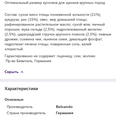
Оптимальный размер кусочков для щенков крупных пород
Состав: сухое мясо птицы пониженной зольности (21%);
кукуруза; рис (15%); овес; жир домашней птицы;
рафинированное растительное масло; сухой жом; яичный
порошок; мука сельди (2,5%); гидролизованный желатин
(2,5%); цареградский стручок крупного помола (2,5%); пивные
дрожжи; cсемена чии; льняное семя; дикальций фосфат;
гидролизат печени птицы; поваренная соль; калий
хлористый.
Гарантированно не содержит: пщеницу, сою, молоко.
Пр-во Бевиталь, Германия.
Скрыть
Характеристики
Основные
Производитель
Belcando
Страна производитель
Германия