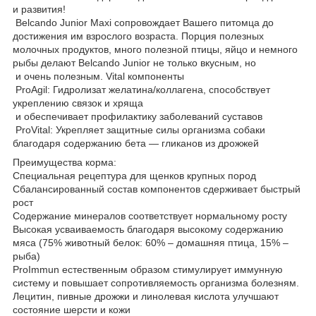
и развития!
Belcando Junior Maxi сопровождает Вашего питомца до
достижения им взрослого возраста. Порция полезных
молочных продуктов, много полезной птицы, яйцо и немного
рыбы делают Belcando Junior не только вкусным, но
и очень полезным. Vital компоненты
ProAgil: Гидролизат желатина/коллагена, способствует
укреплению связок и хряща
и обеспечивает профилактику заболеваний суставов
ProVital: Укрепляет защитные силы организма собаки
благодаря содержанию бета ― гликанов из дрожжей
Преимущества корма:
Специальная рецептура для щенков крупных пород
Сбалансированный состав компонентов сдерживает быстрый
рост
Содержание минералов соответствует нормальному росту
Высокая усваиваемость благодаря высокому содержанию
мяса (75% животный белок: 60% – домашняя птица, 15% –
рыба)
ProImmun естественным образом стимулирует иммунную
систему и повышает сопротивляемость организма болезням.
Лецитин, пивные дрожжи и линолевая кислота улучшают
состояние шерсти и кожи