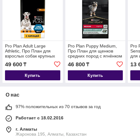
Pro Plan Adult Large
Pro Plan Puppy Medium,
Pro 
Athletic, Про План для
Про План для щенков
Sens
взрослых собак крупных
средних пород с ягнёнком
для 
пород с курицей и рисом,
и рисом, уп. 12кг.
уп.3к
49 600
46 800
13 
₸
₸
уп. 14кг.
Купить
Купить
О нас
97% положительных из 70 отзывов за год
Работает с 18.02.2016
г. Алматы
Жарокова 195, Алматы, Казахстан