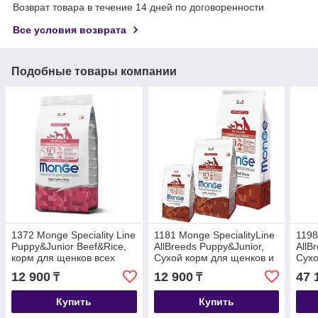
Возврат товара в течение 14 дней по договоренности
Все условия возврата
Подобные товары компании
1372 Monge Speciality Line
1181 Monge SpecialityLine
1198
Puppy&Junior Beef&Rice,
AllBreeds Puppy&Junior,
AllB
корм для щенков всех
Сухой корм для щенков и
Сухо
пород с говядиной,
юниоров,баранина,рис,картофель,
юнио
12 900
12 900
47 
₸
₸
уп.2,5кг
12кг
Купить
Купить