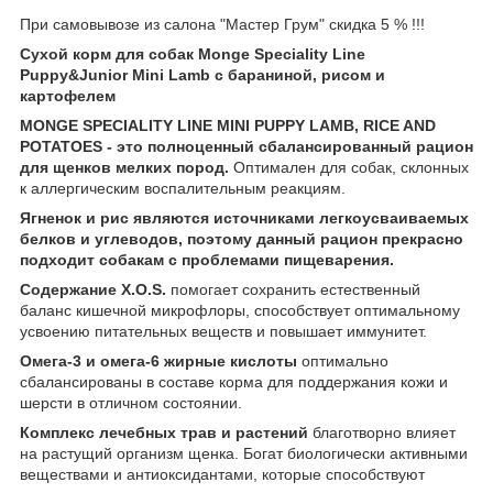
При самовывозе из салона "Мастер Грум" скидка 5 % !!!
Сухой корм для собак Monge Speciality Line
Puppy&Junior Mini Lamb с бараниной, рисом и
картофелем
MONGE SPECIALITY LINE MINI PUPPY LAMB, RICE AND
POTATOES - это полноценный сбалансированный рацион
для щенков мелких пород.
Оптимален для собак, склонных
к аллергическим воспалительным реакциям.
Ягненок и рис являются источниками легкоусваиваемых
белков и углеводов, поэтому данный рацион прекрасно
подходит собакам с проблемами пищеварения.
Содержание X.O.S.
помогает сохранить естественный
баланс кишечной микрофлоры, способствует оптимальному
усвоению питательных веществ и повышает иммунитет.
Омега-3 и омега-6 жирные кислоты
оптимально
сбалансированы в составе корма для поддержания кожи и
шерсти в отличном состоянии.
Комплекс лечебных трав и растений
благотворно влияет
на растущий организм щенка. Богат биологически активными
веществами и антиоксидантами, которые способствуют