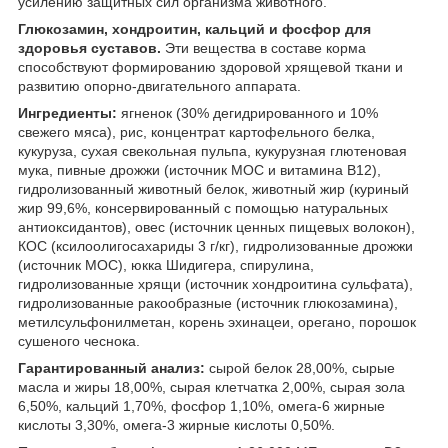
усилению защитных сил организма животного.
Глюкозамин, хондроитин, кальций и фосфор для
здоровья суставов.
Эти вещества в составе корма
способствуют формированию здоровой хрящевой ткани и
развитию опорно-двигательного аппарата.
Ингредиенты:
ягненок (30% дегидрированного и 10%
свежего мяса), рис, концентрат картофельного белка,
кукуруза, сухая свекольная пульпа, кукурузная глютеновая
мука, пивные дрожжи (источник МОС и витамина B12),
гидролизованный животный белок, животный жир (куриный
жир 99,6%, консервированный с помощью натуральных
антиоксидантов), овес (источник ценных пищевых волокон),
КОС (ксилоолигосахариды 3 г/кг), гидролизованные дрожжи
(источник МОС), юкка Шидигера, спирулина,
гидролизованные хрящи (источник хондроитина сульфата),
гидролизованные ракообразные (источник глюкозамина),
метилсульфонилметан, корень эхинацеи, орегано, порошок
сушеного чеснока.
Гарантированный анализ:
сырой белок 28,00%, сырые
масла и жиры 18,00%, сырая клетчатка 2,00%, сырая зола
6,50%, кальций 1,70%, фосфор 1,10%, омега-6 жирные
кислоты 3,30%, омега-3 жирные кислоты 0,50%.