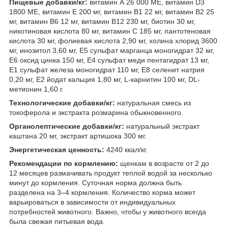
Пищевые добавки/кг:
витамин А 26 000 МЕ, витамин D3
1800 МЕ, витамин Е 200 мг, витамин В1 22 мг, витамин В2 25
мг, витамин В6 12 мг, витамин В12 230 мг, биотин 30 мг,
никотиновая кислота 80 мг, витамин С 185 мг, пантотеновая
кислота 30 мг, фолиевая кислота 2,90 мг, холина хлорид 3600
мг, инозитол 3,60 мг, Е5 сульфат марганца моногидрат 32 мг,
Е6 оксид цинка 150 мг, Е4 сульфат меди пентагидрат 13 мг,
Е1 сульфат железа моногидрат 110 мг, Е8 селенит натрия
0,20 мг, Е2 йодат кальция 1,80 мг, L-карнитин 100 мг, DL-
метионин 1,60 г.
Технологические добавки/кг:
натуральная смесь из
токоферола и экстракта розмарина обыкновенного.
Органолептические добавки/кг:
натуральный экстракт
каштана 20 мг, экстракт артишока 300 мг.
Энергетическая ценность:
4240 ккал/кг.
Рекомендации по кормлению:
щенкам в возрасте от 2 до
12 месяцев размачивать продукт теплой водой за несколько
минут до кормления. Суточная норма должна быть
разделена на 3–4 кормления. Количество корма может
варьироваться в зависимости от индивидуальных
потребностей животного. Важно, чтобы у животного всегда
была свежая питьевая вода.