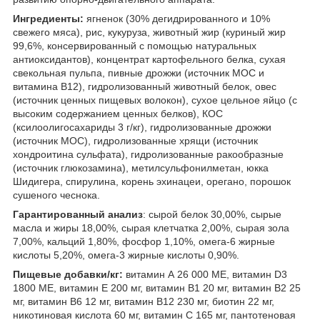
Ингредиенты:
ягненок (30% дегидрированного и 10%
свежего мяса), рис, кукуруза, животный жир (куриный жир
99,6%, консервированный с помощью натуральных
антиоксидантов), концентрат картофельного белка, сухая
свекольная пульпа, пивные дрожжи (источник МОС и
витамина B12), гидролизованный животный белок, овес
(источник ценных пищевых волокон), сухое цельное яйцо (с
высоким содержанием ценных белков), КОС
(ксилоолигосахариды 3 г/кг), гидролизованные дрожжи
(источник МОС), гидролизованные хрящи (источник
хондроитина сульфата), гидролизованные ракообразные
(источник глюкозамина), метилсульфонилметан, юкка
Шидигера, спирулина, корень эхинацеи, орегано, порошок
сушеного чеснока.
Гарантированный анализ
: сырой белок 30,00%, сырые
масла и жиры 18,00%, сырая клетчатка 2,00%, сырая зола
7,00%, кальций 1,80%, фосфор 1,10%, омега-6 жирные
кислоты 5,20%, омега-3 жирные кислоты 0,90%.
Пищевые добавки/кг:
витамин А 26 000 МЕ, витамин D3
1800 МЕ, витамин Е 200 мг, витамин В1 20 мг, витамин В2 25
мг, витамин В6 12 мг, витамин В12 230 мг, биотин 22 мг,
никотиновая кислота 60 мг, витамин С 165 мг, пантотеновая