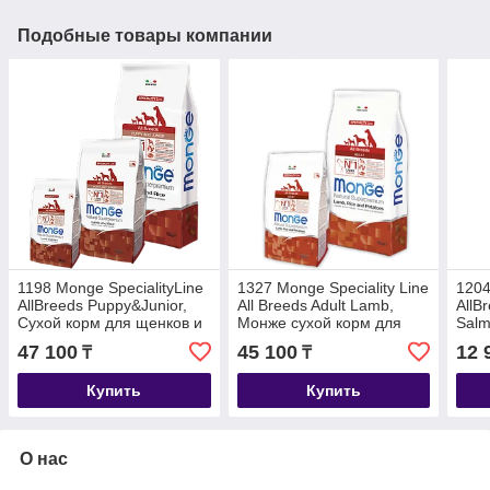
Подобные товары компании
1198 Monge SpecialityLine
1327 Monge Speciality Line
1204
AllBreeds Puppy&Junior,
All Breeds Adult Lamb,
AllB
Сухой корм для щенков и
Монже сухой корм для
Salm
юниоров,баранина,рис,картофель,
собак баранина, рис,
щенк
47 100
45 100
12 
₸
₸
12кг
картофель, уп.12кг
лосо
Купить
Купить
О нас