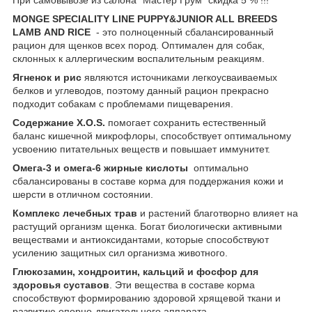
MONGE SPECIALITY LINE PUPPY&JUNIOR ALL BREEDS
LAMB
AND
RICE
- это полноценный сбалансированный
рацион для щенков всех пород. Оптимален для собак,
склонных к аллергическим воспалительным реакциям.
Ягненок и рис
являются источниками легкоусваиваемых
белков и углеводов, поэтому данный рацион прекрасно
подходит собакам с проблемами пищеварения.
Содержание X.O.S.
помогает сохранить естественный
баланс кишечной микрофлоры, способствует оптимальному
усвоению питательных веществ и повышает иммунитет.
Омега-3 и омега-6 жирные кислоты
оптимально
сбалансированы в составе корма для поддержания кожи и
шерсти в отличном состоянии.
Комплекс лечебных трав
и растений благотворно влияет на
растущий организм щенка. Богат биологически активными
веществами и антиоксидантами, которые способствуют
усилению защитных сил организма животного.
Глюкозамин, хондроитин, кальций и фосфор для
здоровья суставов
. Эти вещества в составе корма
способствуют формированию здоровой хрящевой ткани и
развитию опорно-двигательного аппарата.