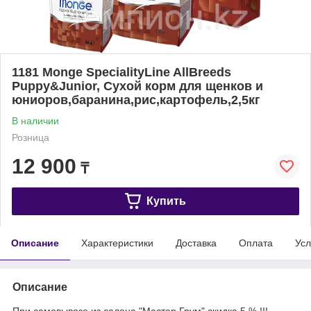
1181 Monge SpecialityLine AllBreeds
Puppy&Junior, Сухой корм для щенков и
юниоров,баранина,рис,картофель,2,5кг
В наличии
Розница
12 900
₸
Купить
Описание
Характеристики
Доставка
Оплата
Усл
Описание
При самовывозе из салона "Мастер Грум" скидка 5 % !!!