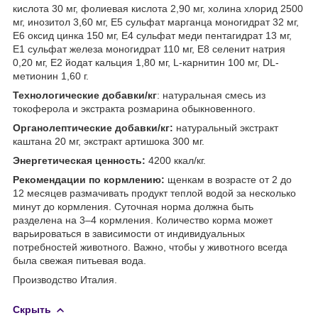
кислота 30 мг, фолиевая кислота 2,90 мг, холина хлорид 2500
мг, инозитол 3,60 мг, Е5 сульфат марганца моногидрат 32 мг,
Е6 оксид цинка 150 мг, Е4 сульфат меди пентагидрат 13 мг,
Е1 сульфат железа моногидрат 110 мг, Е8 селенит натрия
0,20 мг, Е2 йодат кальция 1,80 мг, L-карнитин 100 мг, DL-
метионин 1,60 г.
Технологические добавки/кг
: натуральная смесь из
токоферола и экстракта розмарина обыкновенного.
Органолептические добавки/кг:
натуральный экстракт
каштана 20 мг, экстракт артишока 300 мг.
Энергетическая ценность:
4200 ккал/кг.
Рекомендации по кормлению:
щенкам в возрасте от 2 до
12 месяцев размачивать продукт теплой водой за несколько
минут до кормления. Суточная норма должна быть
разделена на 3–4 кормления. Количество корма может
варьироваться в зависимости от индивидуальных
потребностей животного. Важно, чтобы у животного всегда
была свежая питьевая вода.
Производство Италия.
Скрыть