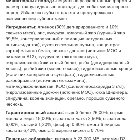
миниатюрных пород.
Специально разработанные форма и
размер гранул идеально подходят для собак миниатюрных
пород. Избавляют зубы от налета и предупреждают
возникновение зубного камня.
Ингредиенты:
ягненок (30% дегидрированного и 10%
свежего мяса), рис, кукуруза, животный жир (куриный жир
99,5%, консервированный с помощью натуральных
антиоксидантов), сухая свекольная пульпа, концентрат
картофельного белка, пивные дрожжи (источник МОС и
витамина B12), кукурузная глютеновая мука,
гидролизованный животный белок, рыба (дегидрированный
лосось), рыбий жир (масло лосося), гидролизованные хрящи
(источник хондроитина сульфата), гидролизованные
ракообразные (источник глюкозамина),
метилсульфонилметан, КОС (ксилоолигосахариды 3 г/кг),
гидролизованные дрожжи (источник МОС), юкка Шидигера,
спирулина, корень эхинацеи, орегано, порошок сушеного
чеснока.
Гарантированный анализ:
сырой белок 26,00%, сырые
масла и жиры 15,00%, сырая клетчатка 2,50%, сырая зола
6,00%, кальций 1,20%, фосфор 0,80%, омега-6 жирные
кислоты 6,40%, омега-3 жирные кислоты 0,70%.
Пищевые добавки/кг:
витамин А 23 000 МЕ, витамин D3