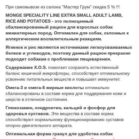
При самовывозе из салона "Мастер Грум" скидка 5 % !!!
MONGE SPECIALITY LINE EXTRA SMALL ADULT
LAMB,
RICE AND POTATOES - это полноценный
сбалансированный рацион для взрослых собак
миниатюрных пород. Оптимален для собак, склонных к
аллергическим воспалительным реакциям.
Ягненок и рис являются источниками легкоусваиваемых
белков и углеводов, поэтому данный рацион прекрасно
подходит собакам с проблемами пищеварения.
Содержание X.O.S.
помогает сохранить естественный
баланс кишечной микрофлоры, способствует оптимальному
усвоению питательных веществ и повышает иммунитет.
Омега-3 и омега-6 жирные кислоты
оптимально
сбалансированы в составе корма для поддержания кожи и
шерсти в отличном состоянии.
Глюкозамин, хондроитин, кальций и фосфор для
здоровья суставов.
Эти вещества в составе корма
способствуют нормальному функционированию суставов
опорно-двигательного аппарата.
Оптимальная форма гранул для удобства собак