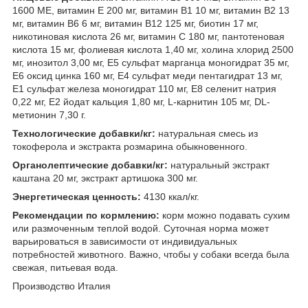
1600 МЕ, витамин Е 200 мг, витамин В1 10 мг, витамин В2 13
мг, витамин В6 6 мг, витамин В12 125 мг, биотин 17 мг,
никотиновая кислота 26 мг, витамин С 180 мг, пантотеновая
кислота 15 мг, фолиевая кислота 1,40 мг, холина хлорид 2500
мг, инозитол 3,00 мг, Е5 сульфат марганца моногидрат 35 мг,
Е6 оксид цинка 160 мг, Е4 сульфат меди пентагидрат 13 мг,
Е1 сульфат железа моногидрат 110 мг, Е8 селенит натрия
0,22 мг, Е2 йодат кальция 1,80 мг, L-карнитин 105 мг, DL-
метионин 7,30 г.
Технологические добавки/кг:
натуральная смесь из
токоферола и экстракта розмарина обыкновенного.
Органолептические добавки/кг:
натуральный экстракт
каштана 20 мг, экстракт артишока 300 мг.
Энергетическая ценность:
4130 ккал/кг.
Рекомендации по кормлению:
корм можно подавать сухим
или размоченным теплой водой. Суточная норма может
варьироваться в зависимости от индивидуальных
потребностей животного. Важно, чтобы у собаки всегда была
свежая, питьевая вода.
Производство Италия