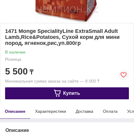
1471 Monge SpecialityLine ExtraSmall Adult
Lamb,Rice&Potatoes, Сухой корм для мини
пород, ягненок,рис,уп.800гр
В наличии
Розница
5 500
₸
Минимальная сумма заказа на сайте — 8 000 ₸
Купить
Описание
Характеристики
Доставка
Оплата
Усл
Описание