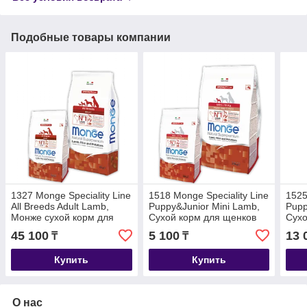
Подобные товары компании
1327 Monge Speciality Line
1518 Monge Speciality Line
1525
All Breeds Adult Lamb,
Puppy&Junior Mini Lamb,
Pupp
Монже сухой корм для
Сухой корм для щенков
Сухо
собак баранина, рис,
мелких пород с
мелк
45 100
5 100
13 
₸
₸
картофель, уп.12кг
бараниной, уп.800гр
бара
Купить
Купить
О нас