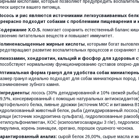
ирными кислотами, которые позволяют предупредить воспалитель
леск шерсти вашего питомца.
Лосось и рис являются источниками легкоусваиваемых белк
прекрасно подходит собакам с проблемами пищеварения и 
Содержание X.O.S.
помогает сохранить естественный баланс киш
своению питательных веществ и повышает иммунитет.
Полиненасыщенные жирные кислоты
, которыми богат выловле
редотвращают развитие воспалительных процессов и сохраняют з
Глюкозамин, хондроитин, кальций и фосфор для здоровья с
пособствуют нормальному функционированию суставов опорно-дви
Оптимальная форма гранул для удобства собак миниатюрн
азмер гранул идеально подходят для собак миниатюрных пород.
озникновение зубного камня.
Ингредиенты:
лосось (30% дегидрированной и 10% свежей рыбы),
9,5%, консервированный с помощью натуральных антиоксидантов),
артофельного белка, пивные дрожжи (источник МОС и витамина B12
идролизованный животный белок, рыба (дегидрированный лосось)
рящи (источник хондроитина сульфата), гидролизованные ракообр
етилсульфонилметан, КОС (ксилоолигосахариды 3 г/кг), гидроли
пирулина, корень эхинацеи, орегано, порошок сушеного чеснока.
Гарантированный анализ:
сырой белок 26,00%, сырые масла и жи