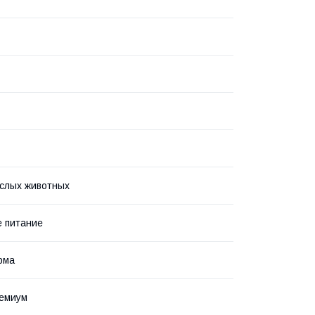
слых животных
 питание
рма
ремиум