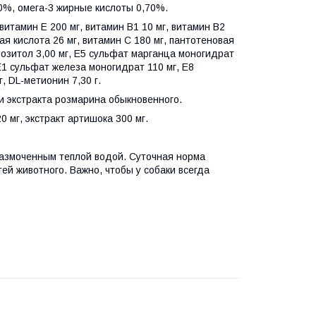
0%, омега-3 жирные кислоты 0,70%.
витамин Е 200 мг, витамин В1 10 мг, витамин В2
вая кислота 26 мг, витамин С 180 мг, пантотеновая
инозитол 3,00 мг, Е5 сульфат марганца моногидрат
 Е1 сульфат железа моногидрат 110 мг, Е8
г, DL-метионин 7,30 г.
и экстракта розмарина обыкновенного.
 мг, экстракт артишока 300 мг.
размоченным теплой водой. Суточная норма
ей животного. Важно, чтобы у собаки всегда