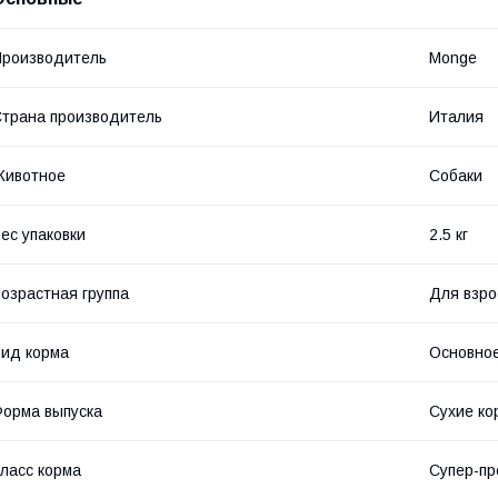
роизводитель
Monge
трана производитель
Италия
Животное
Собаки
ес упаковки
2.5 кг
озрастная группа
Для взро
ид корма
Основное
орма выпуска
Сухие ко
ласс корма
Супер-п