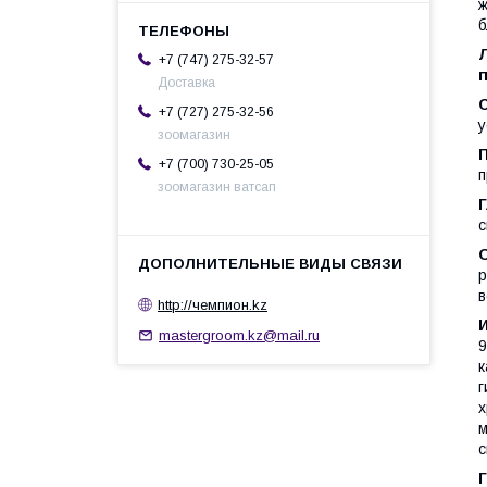
ж
б
+7 (747) 275-32-57
Доставка
+7 (727) 275-32-56
у
зоомагазин
+7 (700) 730-25-05
п
зоомагазин ватсап
с
р
в
http://чемпион.kz
mastergroom.kz@mail.ru
9
к
г
х
м
с