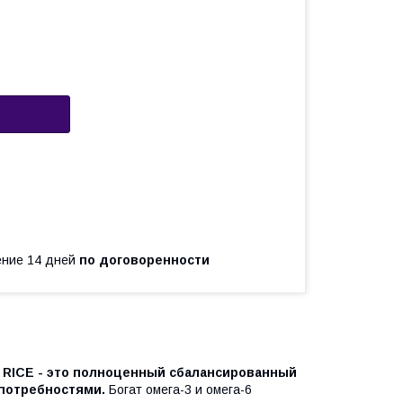
чение 14 дней
по договоренности
ICE - это п
олноценный сбалансированный
потребностями.
Богат омега-3 и омега-6