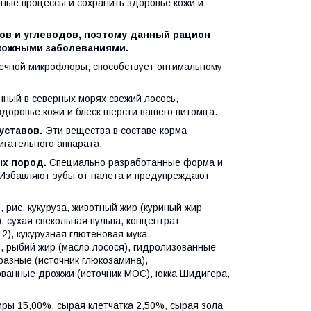
ные процессы и сохранить здоровье кожи и
ов и углеводов, поэтому данный рацион
кожными заболеваниями.
ечной микрофлоры, способствует оптимальному
нный в северных морях свежий лосось,
доровье кожи и блеск шерсти вашего питомца.
уставов.
Эти вещества в составе корма
гательного аппарата.
ых пород.
Специально разработанные форма и
 Избавляют зубы от налета и предупреждают
 рис, кукуруза, животный жир (куриный жир
 сухая свекольная пульпа, концентрат
), кукурузная глютеновая мука,
, рыбий жир (масло лосося), гидролизованные
азные (источник глюкозамина),
зованные дрожжи (источник МОС), юкка Шидигера,
ры 15,00%, сырая клетчатка 2,50%, сырая зола