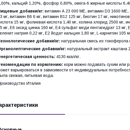
,00%, кальций 1,20%, фосфор 0,80%, омега-6 жирные кислоты 6,4
Пищевые добавки/кг:
витамин А 23 000 МЕ, витамин D3 1600 МЕ, 
3 мг, витамин В6 6 мг, витамин В12 125 мг, биотин 17 мг, никотино
ислота 15 мг, фолиевая кислота 1,40 мг, холина хлорид 2500 мг, 
5 мг, Е6 оксид цинка 160 мг, Е4 сульфат меди пентагидрат 13 мг,
еленит натрия 0,22 мг, Е2 йодат кальция 1,80 мг, L-карнитин 105 м
ехнологические добавки/кг:
натуральная смесь из токоферола 
Органолептические добавки/кг:
натуральный экстракт каштана 20
Энергетическая ценность:
4130 ккал/кг.
Рекомендации по кормлению:
корм можно подавать сухим или 
ожет варьироваться в зависимости от индивидуальных потребност
ыла свежая, питьевая вода.
роизводство Италия
арактеристики
Основные