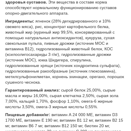
здоровья суставов.
Эти вещества в составе корма
способствуют нормальному функционированию суставов
опорно-двигательного аппарата.
Ингредиенты:
ягненок (28% дегидрированного и 10%
свежего мяса), рис, концентрат картофельного белка,
животный жир (куриный жир 99,5%, консервированный с
помощью натуральных антиоксидантов), кукуруза, сухая
свекольная пульпа, пивные дрожжи (источник МОС и
витамина B12), гидролизованный животный белок, КОС
(ксилоолигосахариды 3 г/кг), гидролизованные дрожжи
(источник МОС), юкка Шидигера, спирулина,
гидролизованные хрящи (источник хондроитина сульфата),
гидролизованные ракообразные (источник глюкозамина),
метилсульфонилметан, корнень эхинацеи, орегано, порошок
сушеного чеснока.
Гарантированный анализ:
сырой белок 25,00%, сырые
масла и жиры 16,00%, сырая клетчатка 2,50%, сырая зола
7,00%, кальций 1,70%, фосфор 1,10%, омега-6 жирные
кислоты 3,50%, омега-3 жирные кислоты 0,55%.
Пищевые добавки/кг:
витамин А 24 000 МЕ, витамин D3
1700 МЕ, витамин Е 190 мг, витамин В1 12 мг, витамин В2 15
мг, витамин В6 7 мг, витамин В12 150 мг, биотин 20 мг,