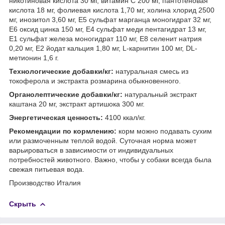
никотиновая кислота 30 мг, витамин С 200 мг, пантотеновая
кислота 18 мг, фолиевая кислота 1,70 мг, холина хлорид 2500
мг, инозитол 3,60 мг, Е5 сульфат марганца моногидрат 32 мг,
Е6 оксид цинка 150 мг, Е4 сульфат меди пентагидрат 13 мг,
Е1 сульфат железа моногидрат 110 мг, Е8 селенит натрия
0,20 мг, Е2 йодат кальция 1,80 мг, L-карнитин 100 мг, DL-
метионин 1,6 г.
Технологические добавки/кг:
натуральная смесь из
токоферола и экстракта розмарина обыкновенного.
Органолептические добавки/кг:
натуральный экстракт
каштана 20 мг, экстракт артишока 300 мг.
Энергетическая ценность:
4100 ккал/кг.
Рекомендации по кормлению:
корм можно подавать сухим
или размоченным теплой водой. Суточная норма может
варьироваться в зависимости от индивидуальных
потребностей животного. Важно, чтобы у собаки всегда была
свежая питьевая вода.
Производство Италия
Скрыть