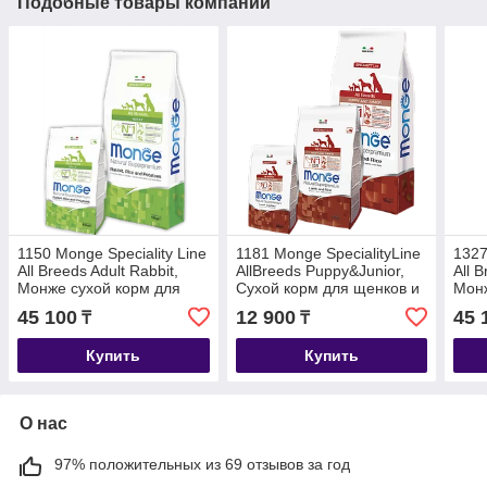
Подобные товары компании
1150 Monge Speciality Line
1181 Monge SpecialityLine
1327
All Breeds Adult Rabbit,
AllBreeds Puppy&Junior,
All 
Монже сухой корм для
Сухой корм для щенков и
Монж
собак, кролик, рис,
юниоров,баранина,рис,картофель,
соба
45 100
12 900
45 
₸
₸
картофель, 12кг
карт
Купить
Купить
О нас
97% положительных из 69 отзывов за год