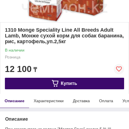
1310 Monge Speciality Line All Breeds Adult
Lamb, Монже сухой корм для собак баранина,
рис, картофель,уп.2,5кг
В наличии
Розница
12 100
₸
Купить
Описание
Характеристики
Доставка
Оплата
Усл
Описание
При самовывозе из салона "Мастер Грум" скидка 5 % !!!